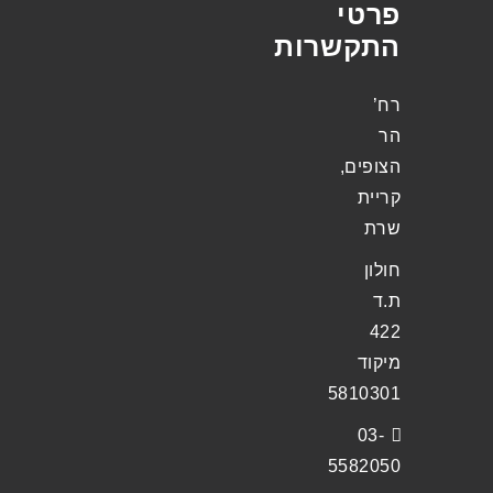
פרטי
התקשרות
רח’
הר
הצופים,
קריית
שרת
חולון
ת.ד
422
מיקוד
5810301
03-
5582050