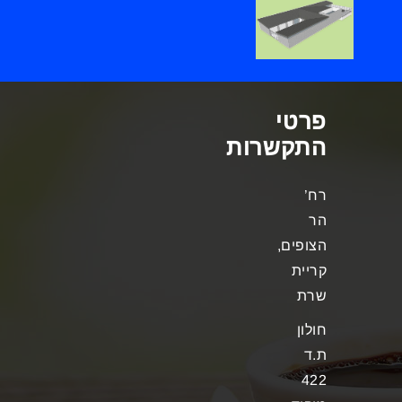
פרטי
התקשרות
רח’
הר
הצופים,
קריית
שרת
חולון
ת.ד
422