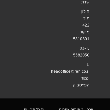
שרת
חולון
ת.ד
422
מיקוד
5810301
03-
5582050
headoffice@reh.co.il
עמוד
הפייסבוק
ארה ווב פיתוח אתרים
© כל הזכויות