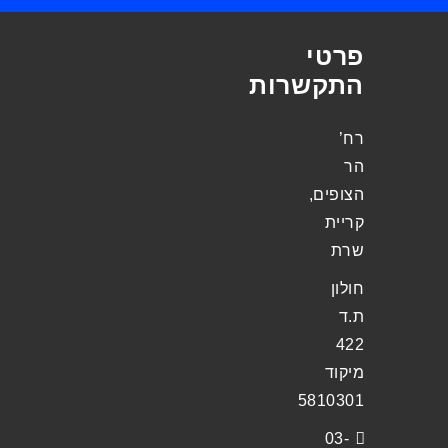
פרטי
התקשרות
רח’
הר
הצופים,
קריית
שרת
חולון
ת.ד
422
מיקוד
5810301
03-